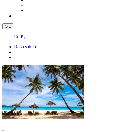
O`z
En
Ру
Bosh sahifa
,