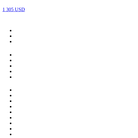
1 305
USD