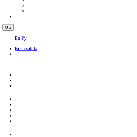
O`z
En
Ру
Bosh sahifa