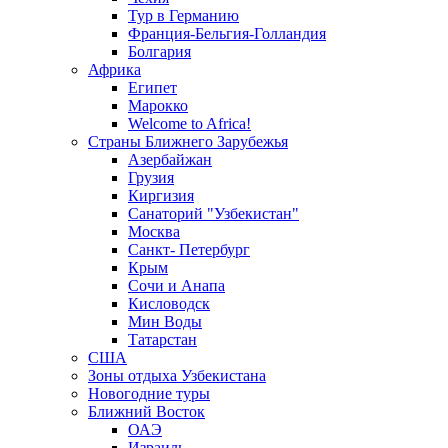
Тур в Германию
Франция-Бельгия-Голландия
Болгария
Африка
Египет
Марокко
Welcome to Africa!
Страны Ближнего Зарубежья
Азербайжан
Грузия
Киргизия
Санаторий "Узбекистан"
Москва
Санкт- Петербург
Крым
Сочи и Анапа
Кисловодск
Мин Воды
Татарстан
США
Зоны отдыха Узбекистана
Новогодние туры
Ближний Восток
ОАЭ
Израиль