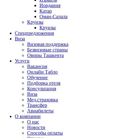
Иордания
Катар
Оман-Салала
Круизы
Круизы
Спецпредложения
Виза
Визовая поддержка
Безвизовые страны
Овиры Ташкента
Услуги
Вакансия
Онлайн Табло
Обучение
Подборка отеля
Консультация
Виза
Мед.страховка
Трансфер
Авиабилеты
О компании
О нас
Новости
Способы оплаты