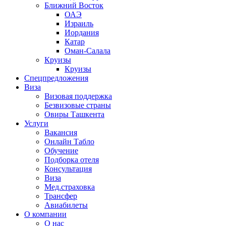
Ближний Восток
ОАЭ
Израиль
Иордания
Катар
Оман-Салала
Круизы
Круизы
Спецпредложения
Виза
Визовая поддержка
Безвизовые страны
Овиры Ташкента
Услуги
Вакансия
Онлайн Табло
Обучение
Подборка отеля
Консультация
Виза
Мед.страховка
Трансфер
Авиабилеты
О компании
О нас