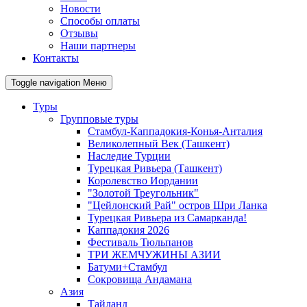
Новости
Способы оплаты
Отзывы
Наши партнеры
Контакты
Toggle navigation
Меню
Туры
Групповые туры
Стамбул-Каппадокия-Конья-Анталия
Великолепный Век (Ташкент)
Наследие Турции
Турецкая Ривьера (Ташкент)
Королевство Иордании
"Золотой Треугольник"
"Цейлонский Рай" остров Шри Ланка
Турецкая Ривьера из Самарканда!
Каппадокия 2026
Фестиваль Тюльпанов
ТРИ ЖЕМЧУЖИНЫ АЗИИ
Батуми+Стамбул
Сокровища Андамана
Азия
Тайланд