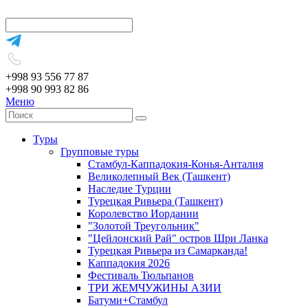
+998 93 556 77 87
+998 90 993 82 86
Меню
Туры
Групповые туры
Стамбул-Каппадокия-Конья-Анталия
Великолепный Век (Ташкент)
Наследие Турции
Турецкая Ривьера (Ташкент)
Королевство Иордании
"Золотой Треугольник"
"Цейлонский Рай" остров Шри Ланка
Турецкая Ривьера из Самарканда!
Каппадокия 2026
Фестиваль Тюльпанов
ТРИ ЖЕМЧУЖИНЫ АЗИИ
Батуми+Стамбул