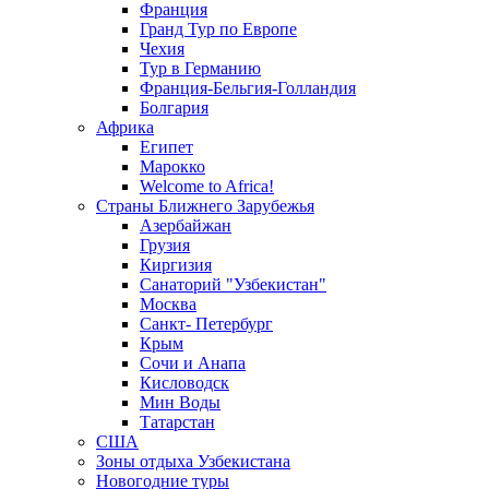
Франция
Гранд Тур по Европе
Чехия
Тур в Германию
Франция-Бельгия-Голландия
Болгария
Африка
Египет
Марокко
Welcome to Africa!
Страны Ближнего Зарубежья
Азербайжан
Грузия
Киргизия
Санаторий "Узбекистан"
Москва
Санкт- Петербург
Крым
Сочи и Анапа
Кисловодск
Мин Воды
Татарстан
США
Зоны отдыха Узбекистана
Новогодние туры