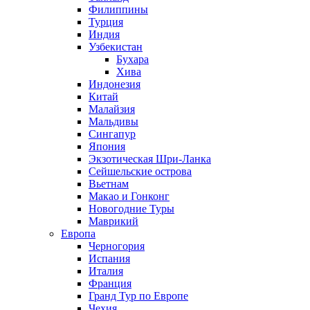
Филиппины
Турция
Индия
Узбекистан
Бухара
Хива
Индонезия
Китай
Малайзия
Мальдивы
Сингапур
Япония
Экзотическая Шри-Ланка
Сейшельские острова
Вьетнам
Макао и Гонконг
Новогодние Туры
Маврикий
Европа
Черногория
Испания
Италия
Франция
Гранд Тур по Европе
Чехия