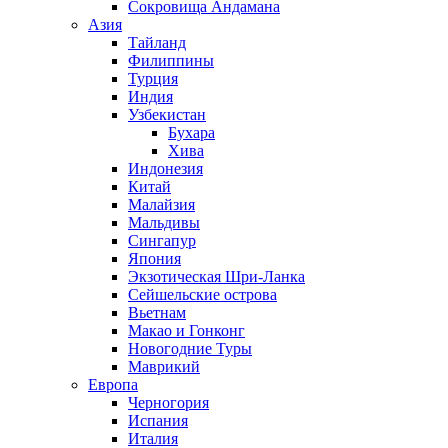
Сокровища Андамана
Азия
Тайланд
Филиппины
Турция
Индия
Узбекистан
Бухара
Хива
Индонезия
Китай
Малайзия
Мальдивы
Сингапур
Япония
Экзотическая Шри-Ланка
Сейшельские острова
Вьетнам
Макао и Гонконг
Новогодние Туры
Маврикий
Европа
Черногория
Испания
Италия