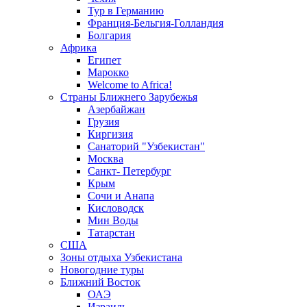
Тур в Германию
Франция-Бельгия-Голландия
Болгария
Африка
Египет
Марокко
Welcome to Africa!
Страны Ближнего Зарубежья
Азербайжан
Грузия
Киргизия
Санаторий "Узбекистан"
Москва
Санкт- Петербург
Крым
Сочи и Анапа
Кисловодск
Мин Воды
Татарстан
США
Зоны отдыха Узбекистана
Новогодние туры
Ближний Восток
ОАЭ
Израиль