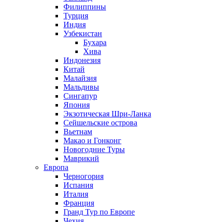
Филиппины
Турция
Индия
Узбекистан
Бухара
Хива
Индонезия
Китай
Малайзия
Мальдивы
Сингапур
Япония
Экзотическая Шри-Ланка
Сейшельские острова
Вьетнам
Макао и Гонконг
Новогодние Туры
Маврикий
Европа
Черногория
Испания
Италия
Франция
Гранд Тур по Европе
Чехия