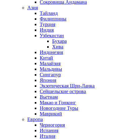
Сокровища Андамана
Азия
Тайланд
Филиппины
Турция
Индия
Узбекистан
Бухара
Хива
Индонезия
Китай
Малайзия
Мальдивы
Сингапур
Япония
Экзотическая Шри-Ланка
Сейшельские острова
Вьетнам
Макао и Гонконг
Новогодние Туры
Маврикий
Европа
Черногория
Испания
Италия