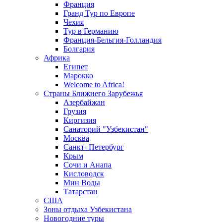
Франция
Гранд Тур по Европе
Чехия
Тур в Германию
Франция-Бельгия-Голландия
Болгария
Африка
Египет
Марокко
Welcome to Africa!
Страны Ближнего Зарубежья
Азербайжан
Грузия
Киргизия
Санаторий "Узбекистан"
Москва
Санкт- Петербург
Крым
Сочи и Анапа
Кисловодск
Мин Воды
Татарстан
США
Зоны отдыха Узбекистана
Новогодние туры