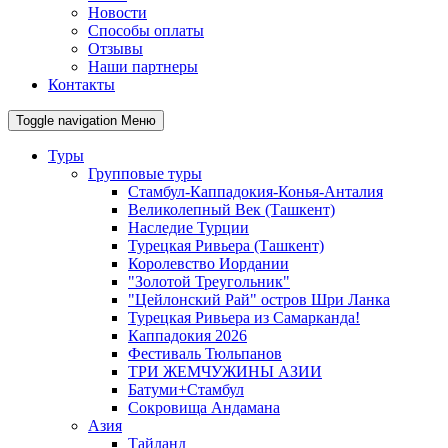
Новости
Способы оплаты
Отзывы
Наши партнеры
Контакты
Toggle navigation
Меню
Туры
Групповые туры
Стамбул-Каппадокия-Конья-Анталия
Великолепный Век (Ташкент)
Наследие Турции
Турецкая Ривьера (Ташкент)
Королевство Иордании
"Золотой Треугольник"
"Цейлонский Рай" остров Шри Ланка
Турецкая Ривьера из Самарканда!
Каппадокия 2026
Фестиваль Тюльпанов
ТРИ ЖЕМЧУЖИНЫ АЗИИ
Батуми+Стамбул
Сокровища Андамана
Азия
Тайланд