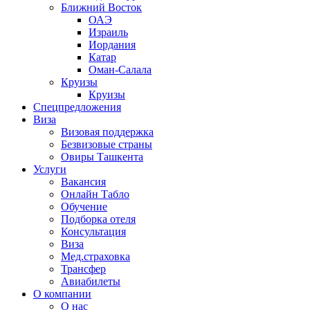
Ближний Восток
ОАЭ
Израиль
Иордания
Катар
Оман-Салала
Круизы
Круизы
Спецпредложения
Виза
Визовая поддержка
Безвизовые страны
Овиры Ташкента
Услуги
Вакансия
Онлайн Табло
Обучение
Подборка отеля
Консультация
Виза
Мед.страховка
Трансфер
Авиабилеты
О компании
О нас