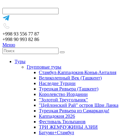
+998 93 556 77 87
+998 90 993 82 86
Меню
Туры
Групповые туры
Стамбул-Каппадокия-Конья-Анталия
Великолепный Век (Ташкент)
Наследие Турции
Турецкая Ривьера (Ташкент)
Королевство Иордании
"Золотой Треугольник"
"Цейлонский Рай" остров Шри Ланка
Турецкая Ривьера из Самарканда!
Каппадокия 2026
Фестиваль Тюльпанов
ТРИ ЖЕМЧУЖИНЫ АЗИИ
Батуми+Стамбул