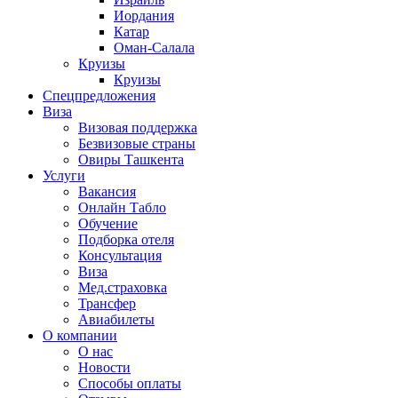
Иордания
Катар
Оман-Салала
Круизы
Круизы
Спецпредложения
Виза
Визовая поддержка
Безвизовые страны
Овиры Ташкента
Услуги
Вакансия
Онлайн Табло
Обучение
Подборка отеля
Консультация
Виза
Мед.страховка
Трансфер
Авиабилеты
О компании
О нас
Новости
Способы оплаты