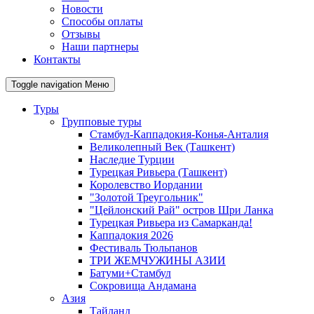
Новости
Способы оплаты
Отзывы
Наши партнеры
Контакты
Toggle navigation
Меню
Туры
Групповые туры
Стамбул-Каппадокия-Конья-Анталия
Великолепный Век (Ташкент)
Наследие Турции
Турецкая Ривьера (Ташкент)
Королевство Иордании
"Золотой Треугольник"
"Цейлонский Рай" остров Шри Ланка
Турецкая Ривьера из Самарканда!
Каппадокия 2026
Фестиваль Тюльпанов
ТРИ ЖЕМЧУЖИНЫ АЗИИ
Батуми+Стамбул
Сокровища Андамана
Азия
Тайланд