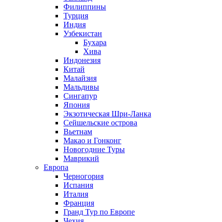
Филиппины
Турция
Индия
Узбекистан
Бухара
Хива
Индонезия
Китай
Малайзия
Мальдивы
Сингапур
Япония
Экзотическая Шри-Ланка
Сейшельские острова
Вьетнам
Макао и Гонконг
Новогодние Туры
Маврикий
Европа
Черногория
Испания
Италия
Франция
Гранд Тур по Европе
Чехия