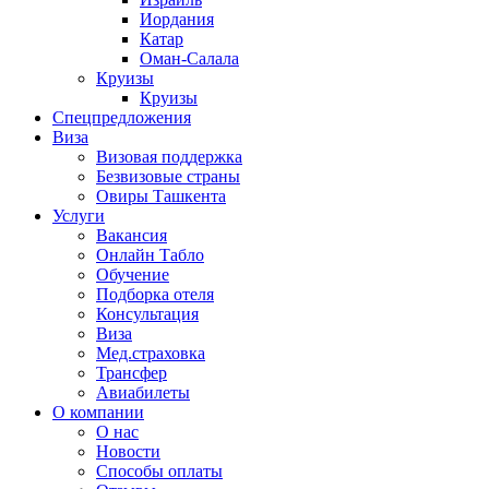
Иордания
Катар
Оман-Салала
Круизы
Круизы
Спецпредложения
Виза
Визовая поддержка
Безвизовые страны
Овиры Ташкента
Услуги
Вакансия
Онлайн Табло
Обучение
Подборка отеля
Консультация
Виза
Мед.страховка
Трансфер
Авиабилеты
О компании
О нас
Новости
Способы оплаты