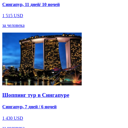
Сингапур, 11 дней/ 10 ночей
1 515
USD
за человека
Шоппинг тур в Сингапуре
Сингапур, 7 дней / 6 ночей
1 430
USD
за человека