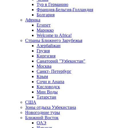
Тур в Германию
Франция-Бельгия-Голландия
Болгария
Африка
Египет
Марокко
Welcome to Africa!
Страны Ближнего Зарубежья
Азербайжан
Грузия
Киргизия
Санаторий "Узбекистан"
Москва
Санкт- Петербург
Крым
Сочи и Анапа
Кисловодск
Мин Воды
Татарстан
США
Зоны отдыха Узбекистана
Новогодние туры
Ближний Восток
ОАЭ
Израиль