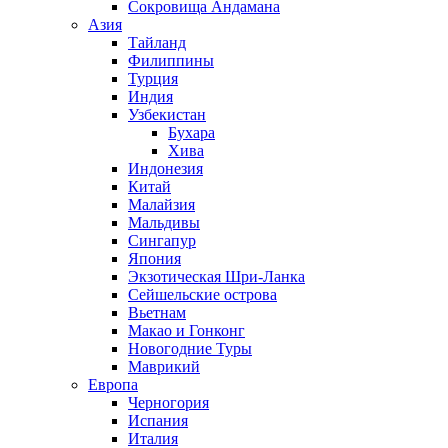
Сокровища Андамана
Азия
Тайланд
Филиппины
Турция
Индия
Узбекистан
Бухара
Хива
Индонезия
Китай
Малайзия
Мальдивы
Сингапур
Япония
Экзотическая Шри-Ланка
Сейшельские острова
Вьетнам
Макао и Гонконг
Новогодние Туры
Маврикий
Европа
Черногория
Испания
Италия