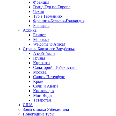
Франция
Гранд Тур по Европе
Чехия
Тур в Германию
Франция-Бельгия-Голландия
Болгария
Африка
Египет
Марокко
Welcome to Africa!
Страны Ближнего Зарубежья
Азербайжан
Грузия
Киргизия
Санаторий "Узбекистан"
Москва
Санкт- Петербург
Крым
Сочи и Анапа
Кисловодск
Мин Воды
Татарстан
США
Зоны отдыха Узбекистана
Новогодние туры