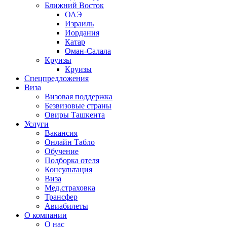
Ближний Восток
ОАЭ
Израиль
Иордания
Катар
Оман-Салала
Круизы
Круизы
Спецпредложения
Виза
Визовая поддержка
Безвизовые страны
Овиры Ташкента
Услуги
Вакансия
Онлайн Табло
Обучение
Подборка отеля
Консультация
Виза
Мед.страховка
Трансфер
Авиабилеты
О компании
О нас