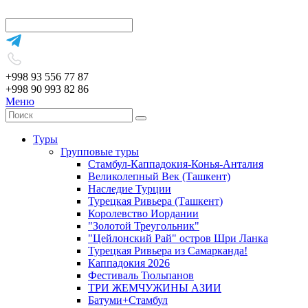
+998 93 556 77 87
+998 90 993 82 86
Меню
Туры
Групповые туры
Стамбул-Каппадокия-Конья-Анталия
Великолепный Век (Ташкент)
Наследие Турции
Турецкая Ривьера (Ташкент)
Королевство Иордании
"Золотой Треугольник"
"Цейлонский Рай" остров Шри Ланка
Турецкая Ривьера из Самарканда!
Каппадокия 2026
Фестиваль Тюльпанов
ТРИ ЖЕМЧУЖИНЫ АЗИИ
Батуми+Стамбул