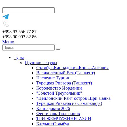
+998 93 556 77 87
+998 90 993 82 86
Меню
Туры
Групповые туры
Стамбул-Каппадокия-Конья-Анталия
Великолепный Век (Ташкент)
Наследие Турции
Турецкая Ривьера (Ташкент)
Королевство Иордании
"Золотой Треугольник"
"Цейлонский Рай" остров Шри Ланка
Турецкая Ривьера из Самарканда!
Каппадокия 2026
Фестиваль Тюльпанов
ТРИ ЖЕМЧУЖИНЫ АЗИИ
Батуми+Стамбул