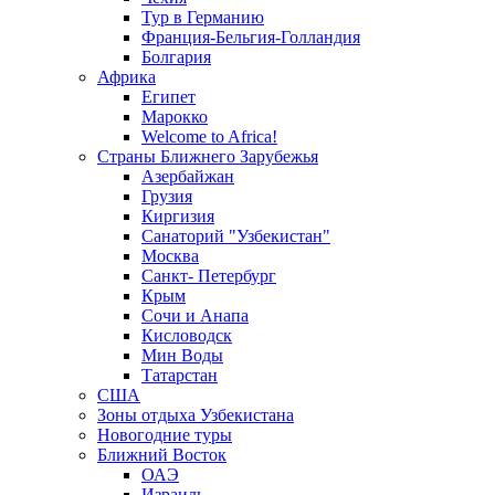
Тур в Германию
Франция-Бельгия-Голландия
Болгария
Африка
Египет
Марокко
Welcome to Africa!
Страны Ближнего Зарубежья
Азербайжан
Грузия
Киргизия
Санаторий "Узбекистан"
Москва
Санкт- Петербург
Крым
Сочи и Анапа
Кисловодск
Мин Воды
Татарстан
США
Зоны отдыха Узбекистана
Новогодние туры
Ближний Восток
ОАЭ
Израиль