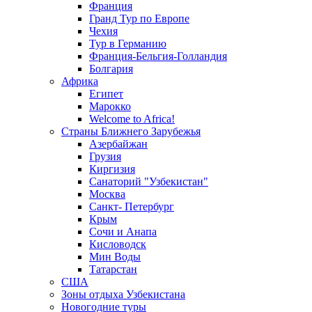
Франция
Гранд Тур по Европе
Чехия
Тур в Германию
Франция-Бельгия-Голландия
Болгария
Африка
Египет
Марокко
Welcome to Africa!
Страны Ближнего Зарубежья
Азербайжан
Грузия
Киргизия
Санаторий "Узбекистан"
Москва
Санкт- Петербург
Крым
Сочи и Анапа
Кисловодск
Мин Воды
Татарстан
США
Зоны отдыха Узбекистана
Новогодние туры