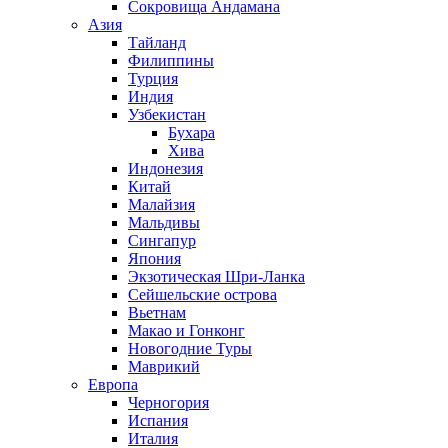
Сокровища Андамана
Азия
Тайланд
Филиппины
Турция
Индия
Узбекистан
Бухара
Хива
Индонезия
Китай
Малайзия
Мальдивы
Сингапур
Япония
Экзотическая Шри-Ланка
Сейшельские острова
Вьетнам
Макао и Гонконг
Новогодние Туры
Маврикий
Европа
Черногория
Испания
Италия