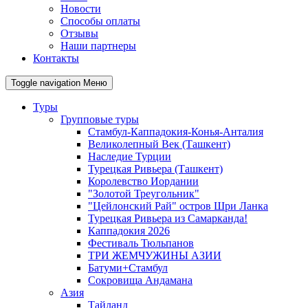
Новости
Способы оплаты
Отзывы
Наши партнеры
Контакты
Toggle navigation
Меню
Туры
Групповые туры
Стамбул-Каппадокия-Конья-Анталия
Великолепный Век (Ташкент)
Наследие Турции
Турецкая Ривьера (Ташкент)
Королевство Иордании
"Золотой Треугольник"
"Цейлонский Рай" остров Шри Ланка
Турецкая Ривьера из Самарканда!
Каппадокия 2026
Фестиваль Тюльпанов
ТРИ ЖЕМЧУЖИНЫ АЗИИ
Батуми+Стамбул
Сокровища Андамана
Азия
Тайланд