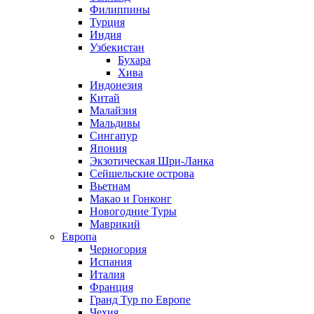
Филиппины
Турция
Индия
Узбекистан
Бухара
Хива
Индонезия
Китай
Малайзия
Мальдивы
Сингапур
Япония
Экзотическая Шри-Ланка
Сейшельские острова
Вьетнам
Макао и Гонконг
Новогодние Туры
Маврикий
Европа
Черногория
Испания
Италия
Франция
Гранд Тур по Европе
Чехия