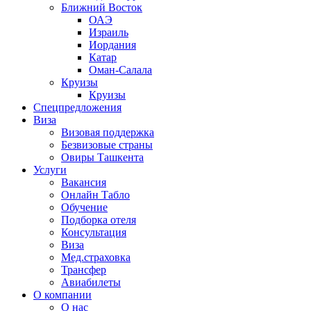
Ближний Восток
ОАЭ
Израиль
Иордания
Катар
Оман-Салала
Круизы
Круизы
Спецпредложения
Виза
Визовая поддержка
Безвизовые страны
Овиры Ташкента
Услуги
Вакансия
Онлайн Табло
Обучение
Подборка отеля
Консультация
Виза
Мед.страховка
Трансфер
Авиабилеты
О компании
О нас