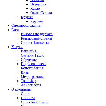
Иордания
Катар
Оман-Салала
Круизы
Круизы
Спецпредложения
Виза
Визовая поддержка
Безвизовые страны
Овиры Ташкента
Услуги
Вакансия
Онлайн Табло
Обучение
Подборка отеля
Консультация
Виза
Мед.страховка
Трансфер
Авиабилеты
О компании
О нас
Новости
Способы оплаты