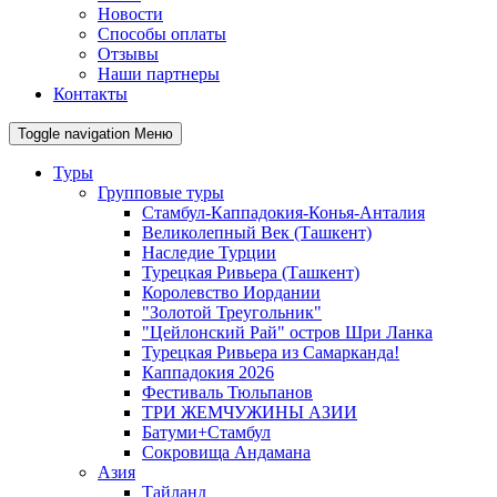
Новости
Способы оплаты
Отзывы
Наши партнеры
Контакты
Toggle navigation
Меню
Туры
Групповые туры
Стамбул-Каппадокия-Конья-Анталия
Великолепный Век (Ташкент)
Наследие Турции
Турецкая Ривьера (Ташкент)
Королевство Иордании
"Золотой Треугольник"
"Цейлонский Рай" остров Шри Ланка
Турецкая Ривьера из Самарканда!
Каппадокия 2026
Фестиваль Тюльпанов
ТРИ ЖЕМЧУЖИНЫ АЗИИ
Батуми+Стамбул
Сокровища Андамана
Азия
Тайланд