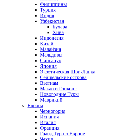
Филиппины
Турция
Индия
Узбекистан
Бухара
Хива
Индонезия
Китай
Малайзия
Мальдивы
Сингапур
Япония
Экзотическая Шри-Ланка
Сейшельские острова
Вьетнам
Макао и Гонконг
Новогодние Туры
Маврикий
Европа
Черногория
Испания
Италия
Франция
Гранд Тур по Европе
Чехия