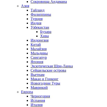
Сокровища Андамана
Азия
Тайланд
Филиппины
Турция
Индия
Узбекистан
Бухара
Хива
Индонезия
Китай
Малайзия
Мальдивы
Сингапур
Япония
Экзотическая Шри-Ланка
Сейшельские острова
Вьетнам
Макао и Гонконг
Новогодние Туры
Маврикий
Европа
Черногория
Испания
Италия