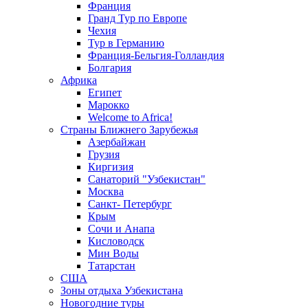
Франция
Гранд Тур по Европе
Чехия
Тур в Германию
Франция-Бельгия-Голландия
Болгария
Африка
Египет
Марокко
Welcome to Africa!
Страны Ближнего Зарубежья
Азербайжан
Грузия
Киргизия
Санаторий "Узбекистан"
Москва
Санкт- Петербург
Крым
Сочи и Анапа
Кисловодск
Мин Воды
Татарстан
США
Зоны отдыха Узбекистана
Новогодние туры