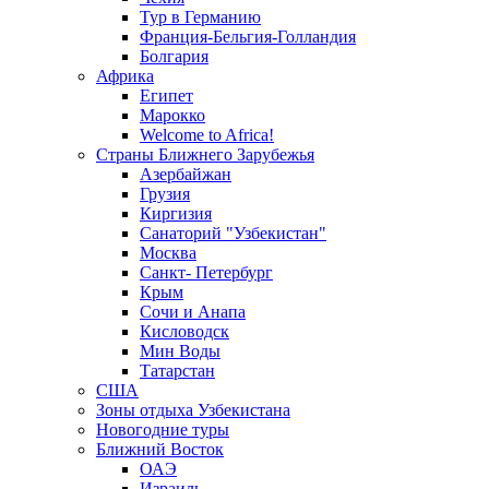
Тур в Германию
Франция-Бельгия-Голландия
Болгария
Африка
Египет
Марокко
Welcome to Africa!
Страны Ближнего Зарубежья
Азербайжан
Грузия
Киргизия
Санаторий "Узбекистан"
Москва
Санкт- Петербург
Крым
Сочи и Анапа
Кисловодск
Мин Воды
Татарстан
США
Зоны отдыха Узбекистана
Новогодние туры
Ближний Восток
ОАЭ
Израиль