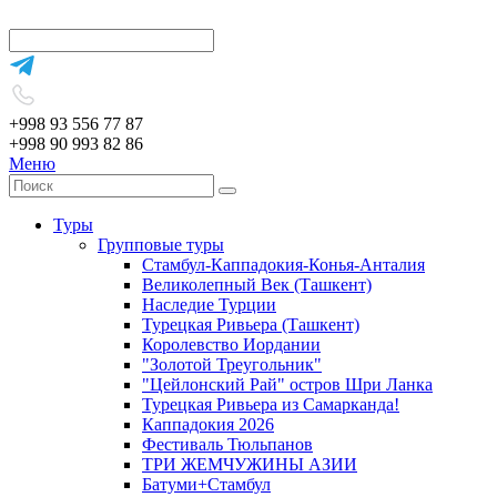
+998 93 556 77 87
+998 90 993 82 86
Меню
Туры
Групповые туры
Стамбул-Каппадокия-Конья-Анталия
Великолепный Век (Ташкент)
Наследие Турции
Турецкая Ривьера (Ташкент)
Королевство Иордании
"Золотой Треугольник"
"Цейлонский Рай" остров Шри Ланка
Турецкая Ривьера из Самарканда!
Каппадокия 2026
Фестиваль Тюльпанов
ТРИ ЖЕМЧУЖИНЫ АЗИИ
Батуми+Стамбул