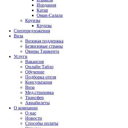
Иордания
Катар
Оман-Салала
Круизы
Круизы
Спецпредложения
Виза
Визовая поддержка
Безвизовые страны
Овиры Ташкента
Услуги
Вакансия
Онлайн Табло
Обучение
Подборка отеля
Консультация
Виза
Мед.страховка
Трансфер
Авиабилеты
О компании
О нас
Новости
Способы оплаты