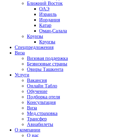
Ближний Восток
ОАЭ
Израиль
Иордания
Катар
Оман-Салала
Круизы
Круизы
Спецпредложения
Виза
Визовая поддержка
Безвизовые страны
Овиры Ташкента
Услуги
Вакансия
Онлайн Табло
Обучение
Подборка отеля
Консультация
Виза
Мед.страховка
Трансфер
Авиабилеты
О компании
О нас