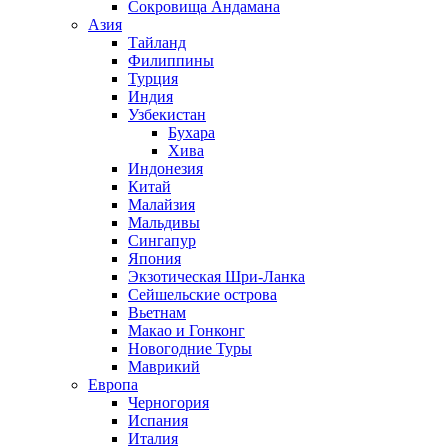
Сокровища Андамана
Азия
Тайланд
Филиппины
Турция
Индия
Узбекистан
Бухара
Хива
Индонезия
Китай
Малайзия
Мальдивы
Сингапур
Япония
Экзотическая Шри-Ланка
Сейшельские острова
Вьетнам
Макао и Гонконг
Новогодние Туры
Маврикий
Европа
Черногория
Испания
Италия