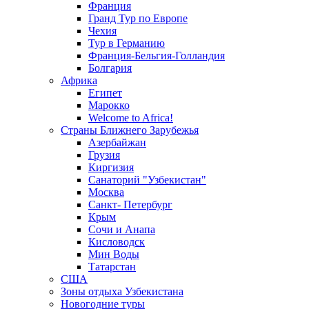
Франция
Гранд Тур по Европе
Чехия
Тур в Германию
Франция-Бельгия-Голландия
Болгария
Африка
Египет
Марокко
Welcome to Africa!
Страны Ближнего Зарубежья
Азербайжан
Грузия
Киргизия
Санаторий "Узбекистан"
Москва
Санкт- Петербург
Крым
Сочи и Анапа
Кисловодск
Мин Воды
Татарстан
США
Зоны отдыха Узбекистана
Новогодние туры