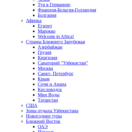
Тур в Германию
Франция-Бельгия-Голландия
Болгария
Африка
Египет
Марокко
Welcome to Africa!
Страны Ближнего Зарубежья
Азербайжан
Грузия
Киргизия
Санаторий "Узбекистан"
Москва
Санкт- Петербург
Крым
Сочи и Анапа
Кисловодск
Мин Воды
Татарстан
США
Зоны отдыха Узбекистана
Новогодние туры
Ближний Восток
ОАЭ
Израиль