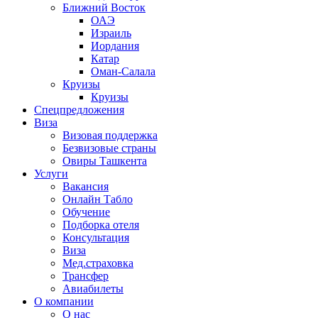
Ближний Восток
ОАЭ
Израиль
Иордания
Катар
Оман-Салала
Круизы
Круизы
Спецпредложения
Виза
Визовая поддержка
Безвизовые страны
Овиры Ташкента
Услуги
Вакансия
Онлайн Табло
Обучение
Подборка отеля
Консультация
Виза
Мед.страховка
Трансфер
Авиабилеты
О компании
О нас