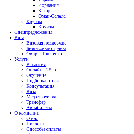
Иордания
Катар
Оман-Салала
Круизы
Круизы
Спецпредложения
Виза
Визовая поддержка
Безвизовые страны
Овиры Ташкента
Услуги
Вакансия
Онлайн Табло
Обучение
Подборка отеля
Консультация
Виза
Мед.страховка
Трансфер
Авиабилеты
О компании
О нас
Новости
Способы оплаты