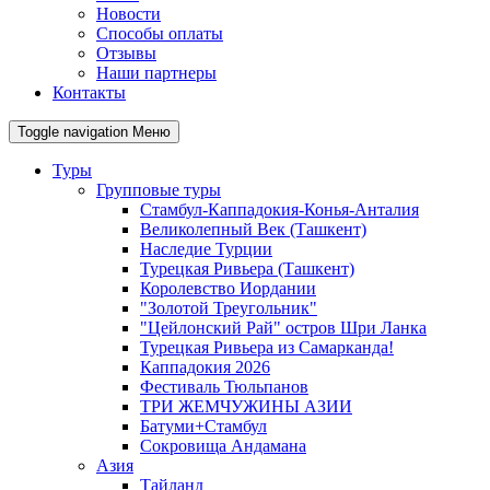
Новости
Способы оплаты
Отзывы
Наши партнеры
Контакты
Toggle navigation
Меню
Туры
Групповые туры
Стамбул-Каппадокия-Конья-Анталия
Великолепный Век (Ташкент)
Наследие Турции
Турецкая Ривьера (Ташкент)
Королевство Иордании
"Золотой Треугольник"
"Цейлонский Рай" остров Шри Ланка
Турецкая Ривьера из Самарканда!
Каппадокия 2026
Фестиваль Тюльпанов
ТРИ ЖЕМЧУЖИНЫ АЗИИ
Батуми+Стамбул
Сокровища Андамана
Азия
Тайланд