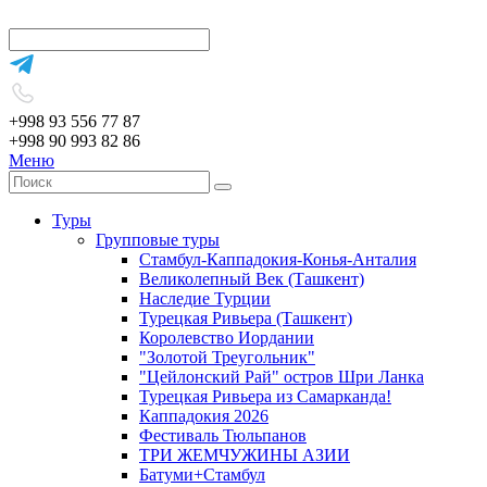
+998 93 556 77 87
+998 90 993 82 86
Меню
Туры
Групповые туры
Стамбул-Каппадокия-Конья-Анталия
Великолепный Век (Ташкент)
Наследие Турции
Турецкая Ривьера (Ташкент)
Королевство Иордании
"Золотой Треугольник"
"Цейлонский Рай" остров Шри Ланка
Турецкая Ривьера из Самарканда!
Каппадокия 2026
Фестиваль Тюльпанов
ТРИ ЖЕМЧУЖИНЫ АЗИИ
Батуми+Стамбул