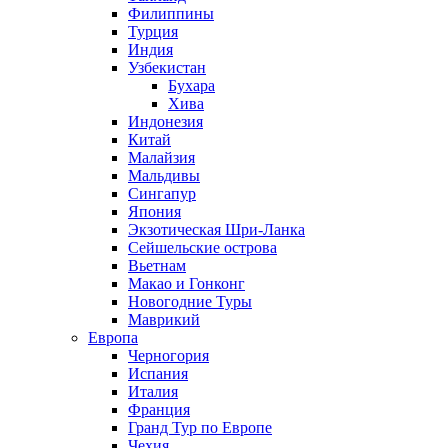
Филиппины
Турция
Индия
Узбекистан
Бухара
Хива
Индонезия
Китай
Малайзия
Мальдивы
Сингапур
Япония
Экзотическая Шри-Ланка
Сейшельские острова
Вьетнам
Макао и Гонконг
Новогодние Туры
Маврикий
Европа
Черногория
Испания
Италия
Франция
Гранд Тур по Европе
Чехия