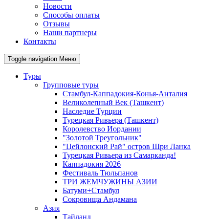
Новости
Способы оплаты
Отзывы
Наши партнеры
Контакты
Toggle navigation
Меню
Туры
Групповые туры
Стамбул-Каппадокия-Конья-Анталия
Великолепный Век (Ташкент)
Наследие Турции
Турецкая Ривьера (Ташкент)
Королевство Иордании
"Золотой Треугольник"
"Цейлонский Рай" остров Шри Ланка
Турецкая Ривьера из Самарканда!
Каппадокия 2026
Фестиваль Тюльпанов
ТРИ ЖЕМЧУЖИНЫ АЗИИ
Батуми+Стамбул
Сокровища Андамана
Азия
Тайланд