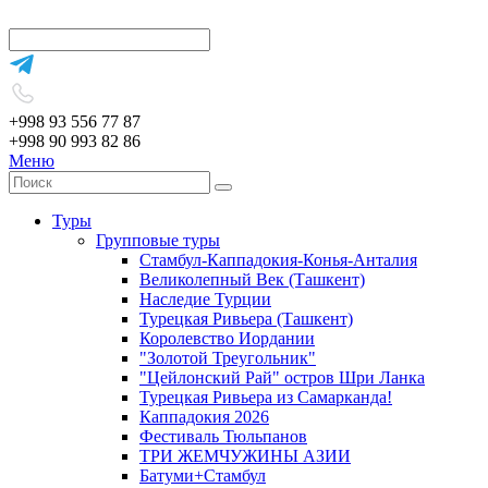
+998 93 556 77 87
+998 90 993 82 86
Меню
Туры
Групповые туры
Стамбул-Каппадокия-Конья-Анталия
Великолепный Век (Ташкент)
Наследие Турции
Турецкая Ривьера (Ташкент)
Королевство Иордании
"Золотой Треугольник"
"Цейлонский Рай" остров Шри Ланка
Турецкая Ривьера из Самарканда!
Каппадокия 2026
Фестиваль Тюльпанов
ТРИ ЖЕМЧУЖИНЫ АЗИИ
Батуми+Стамбул