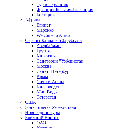
Тур в Германию
Франция-Бельгия-Голландия
Болгария
Африка
Египет
Марокко
Welcome to Africa!
Страны Ближнего Зарубежья
Азербайжан
Грузия
Киргизия
Санаторий "Узбекистан"
Москва
Санкт- Петербург
Крым
Сочи и Анапа
Кисловодск
Мин Воды
Татарстан
США
Зоны отдыха Узбекистана
Новогодние туры
Ближний Восток
ОАЭ
Израиль