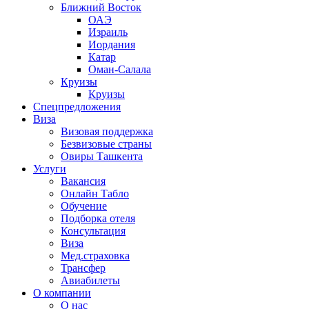
Ближний Восток
ОАЭ
Израиль
Иордания
Катар
Оман-Салала
Круизы
Круизы
Спецпредложения
Виза
Визовая поддержка
Безвизовые страны
Овиры Ташкента
Услуги
Вакансия
Онлайн Табло
Обучение
Подборка отеля
Консультация
Виза
Мед.страховка
Трансфер
Авиабилеты
О компании
О нас