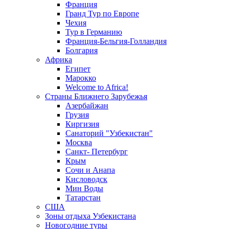
Франция
Гранд Тур по Европе
Чехия
Тур в Германию
Франция-Бельгия-Голландия
Болгария
Африка
Египет
Марокко
Welcome to Africa!
Страны Ближнего Зарубежья
Азербайжан
Грузия
Киргизия
Санаторий "Узбекистан"
Москва
Санкт- Петербург
Крым
Сочи и Анапа
Кисловодск
Мин Воды
Татарстан
США
Зоны отдыха Узбекистана
Новогодние туры