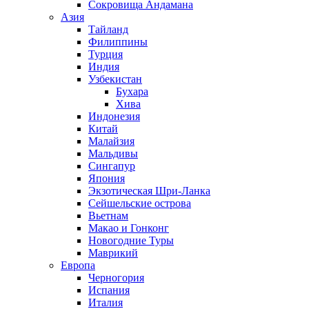
Сокровища Андамана
Азия
Тайланд
Филиппины
Турция
Индия
Узбекистан
Бухара
Хива
Индонезия
Китай
Малайзия
Мальдивы
Сингапур
Япония
Экзотическая Шри-Ланка
Сейшельские острова
Вьетнам
Макао и Гонконг
Новогодние Туры
Маврикий
Европа
Черногория
Испания
Италия