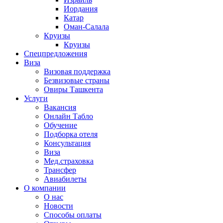
Иордания
Катар
Оман-Салала
Круизы
Круизы
Спецпредложения
Виза
Визовая поддержка
Безвизовые страны
Овиры Ташкента
Услуги
Вакансия
Онлайн Табло
Обучение
Подборка отеля
Консультация
Виза
Мед.страховка
Трансфер
Авиабилеты
О компании
О нас
Новости
Способы оплаты