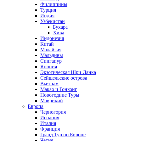
Филиппины
Турция
Индия
Узбекистан
Бухара
Хива
Индонезия
Китай
Малайзия
Мальдивы
Сингапур
Япония
Экзотическая Шри-Ланка
Сейшельские острова
Вьетнам
Макао и Гонконг
Новогодние Туры
Маврикий
Европа
Черногория
Испания
Италия
Франция
Гранд Тур по Европе
Чехия