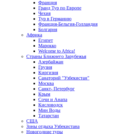
Франция
Гранд Тур по Европе
Чехия
Тур в Германию
Франция-Бельгия-Голландия
Болгария
Африка
Египет
Марокко
Welcome to Africa!
Страны Ближнего Зарубежья
Азербайжан
Грузия
Киргизия
Санаторий "Узбекистан"
Москва
Санкт- Петербург
Крым
Сочи и Анапа
Кисловодск
Мин Воды
Татарстан
США
Зоны отдыха Узбекистана
Новогодние туры