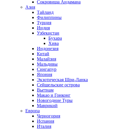
Сокровища Андамана
Азия
Тайланд
Филиппины
Турция
Индия
Узбекистан
Бухара
Хива
Индонезия
Китай
Малайзия
Мальдивы
Сингапур
Япония
Экзотическая Шри-Ланка
Сейшельские острова
Вьетнам
Макао и Гонконг
Новогодние Туры
Маврикий
Европа
Черногория
Испания
Италия