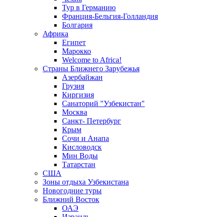
Тур в Германию
Франция-Бельгия-Голландия
Болгария
Африка
Египет
Марокко
Welcome to Africa!
Страны Ближнего Зарубежья
Азербайжан
Грузия
Киргизия
Санаторий "Узбекистан"
Москва
Санкт- Петербург
Крым
Сочи и Анапа
Кисловодск
Мин Воды
Татарстан
США
Зоны отдыха Узбекистана
Новогодние туры
Ближний Восток
ОАЭ
Израиль