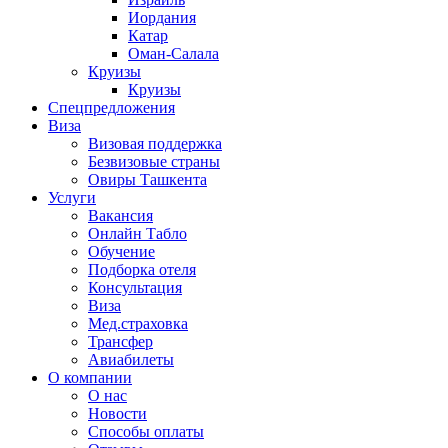
Иордания
Катар
Оман-Салала
Круизы
Круизы
Спецпредложения
Виза
Визовая поддержка
Безвизовые страны
Овиры Ташкента
Услуги
Вакансия
Онлайн Табло
Обучение
Подборка отеля
Консультация
Виза
Мед.страховка
Трансфер
Авиабилеты
О компании
О нас
Новости
Способы оплаты