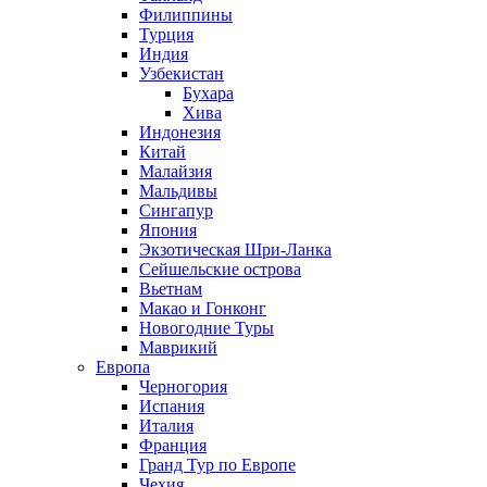
Филиппины
Турция
Индия
Узбекистан
Бухара
Хива
Индонезия
Китай
Малайзия
Мальдивы
Сингапур
Япония
Экзотическая Шри-Ланка
Сейшельские острова
Вьетнам
Макао и Гонконг
Новогодние Туры
Маврикий
Европа
Черногория
Испания
Италия
Франция
Гранд Тур по Европе
Чехия