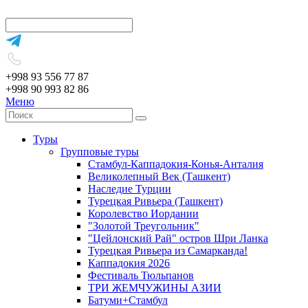
+998 93 556 77 87
+998 90 993 82 86
Меню
Туры
Групповые туры
Стамбул-Каппадокия-Конья-Анталия
Великолепный Век (Ташкент)
Наследие Турции
Турецкая Ривьера (Ташкент)
Королевство Иордании
"Золотой Треугольник"
"Цейлонский Рай" остров Шри Ланка
Турецкая Ривьера из Самарканда!
Каппадокия 2026
Фестиваль Тюльпанов
ТРИ ЖЕМЧУЖИНЫ АЗИИ
Батуми+Стамбул