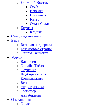
Ближний Восток
ОАЭ
Израиль
Иордания
Катар
Оман-Салала
Круизы
Круизы
Спецпредложения
Виза
Визовая поддержка
Безвизовые страны
Овиры Ташкента
Услуги
Вакансия
Онлайн Табло
Обучение
Подборка отеля
Консультация
Виза
Мед.страховка
Трансфер
Авиабилеты
О компании
О нас