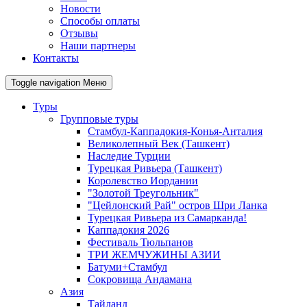
Новости
Способы оплаты
Отзывы
Наши партнеры
Контакты
Toggle navigation
Меню
Туры
Групповые туры
Стамбул-Каппадокия-Конья-Анталия
Великолепный Век (Ташкент)
Наследие Турции
Турецкая Ривьера (Ташкент)
Королевство Иордании
"Золотой Треугольник"
"Цейлонский Рай" остров Шри Ланка
Турецкая Ривьера из Самарканда!
Каппадокия 2026
Фестиваль Тюльпанов
ТРИ ЖЕМЧУЖИНЫ АЗИИ
Батуми+Стамбул
Сокровища Андамана
Азия
Тайланд