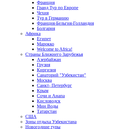
Франция
Гранд Тур по Европе
Чехия
Тур в Германию
Франция-Бельгия-Голландия
Болгария
Африка
Египет
Марокко
Welcome to Africa!
Страны Ближнего Зарубежья
Азербайжан
Грузия
Киргизия
Санаторий "Узбекистан"
Москва
Санкт- Петербург
Крым
Сочи и Анапа
Кисловодск
Мин Воды
Татарстан
США
Зоны отдыха Узбекистана
Новогодние туры