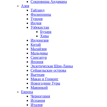
Сокровища Андамана
Азия
Тайланд
Филиппины
Турция
Индия
Узбекистан
Бухара
Хива
Индонезия
Китай
Малайзия
Мальдивы
Сингапур
Япония
Экзотическая Шри-Ланка
Сейшельские острова
Вьетнам
Макао и Гонконг
Новогодние Туры
Маврикий
Европа
Черногория
Испания
Италия