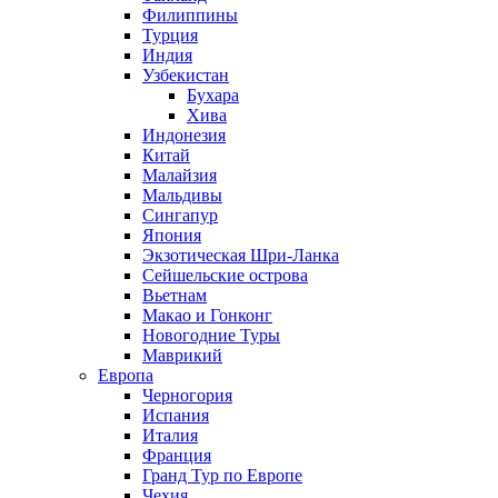
Филиппины
Турция
Индия
Узбекистан
Бухара
Хива
Индонезия
Китай
Малайзия
Мальдивы
Сингапур
Япония
Экзотическая Шри-Ланка
Сейшельские острова
Вьетнам
Макао и Гонконг
Новогодние Туры
Маврикий
Европа
Черногория
Испания
Италия
Франция
Гранд Тур по Европе
Чехия