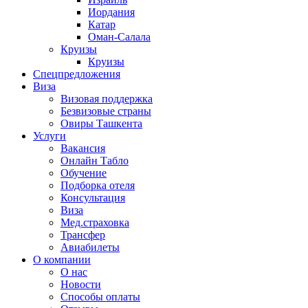
Иордания
Катар
Оман-Салала
Круизы
Круизы
Спецпредложения
Виза
Визовая поддержка
Безвизовые страны
Овиры Ташкента
Услуги
Вакансия
Онлайн Табло
Обучение
Подборка отеля
Консультация
Виза
Мед.страховка
Трансфер
Авиабилеты
О компании
О нас
Новости
Способы оплаты