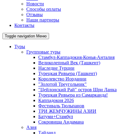
Новости
Способы оплаты
Отзывы
Наши партнеры
Контакты
Toggle navigation
Меню
Туры
Групповые туры
Стамбул-Каппадокия-Конья-Анталия
Великолепный Век (Ташкент)
Наследие Турции
Турецкая Ривьера (Ташкент)
Королевство Иордании
"Золотой Треугольник"
"Цейлонский Рай" остров Шри Ланка
Турецкая Ривьера из Самарканда!
Каппадокия 2026
Фестиваль Тюльпанов
ТРИ ЖЕМЧУЖИНЫ АЗИИ
Батуми+Стамбул
Сокровища Андамана
Азия
Тайланд