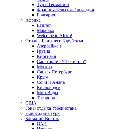
Тур в Германию
Франция-Бельгия-Голландия
Болгария
Африка
Египет
Марокко
Welcome to Africa!
Страны Ближнего Зарубежья
Азербайжан
Грузия
Киргизия
Санаторий "Узбекистан"
Москва
Санкт- Петербург
Крым
Сочи и Анапа
Кисловодск
Мин Воды
Татарстан
США
Зоны отдыха Узбекистана
Новогодние туры
Ближний Восток
ОАЭ
Израиль