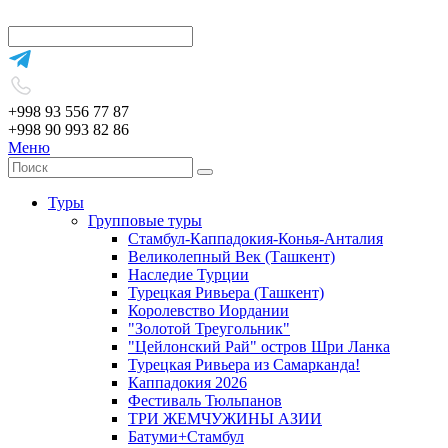
+998 93 556 77 87
+998 90 993 82 86
Меню
Туры
Групповые туры
Стамбул-Каппадокия-Конья-Анталия
Великолепный Век (Ташкент)
Наследие Турции
Турецкая Ривьера (Ташкент)
Королевство Иордании
"Золотой Треугольник"
"Цейлонский Рай" остров Шри Ланка
Турецкая Ривьера из Самарканда!
Каппадокия 2026
Фестиваль Тюльпанов
ТРИ ЖЕМЧУЖИНЫ АЗИИ
Батуми+Стамбул