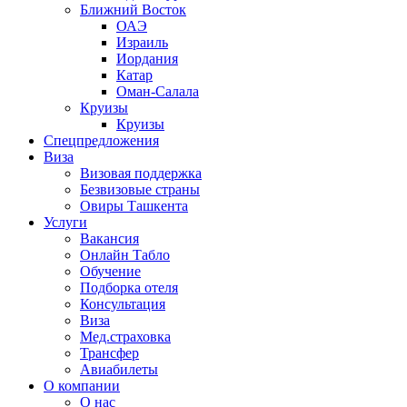
Ближний Восток
ОАЭ
Израиль
Иордания
Катар
Оман-Салала
Круизы
Круизы
Спецпредложения
Виза
Визовая поддержка
Безвизовые страны
Овиры Ташкента
Услуги
Вакансия
Онлайн Табло
Обучение
Подборка отеля
Консультация
Виза
Мед.страховка
Трансфер
Авиабилеты
О компании
О нас