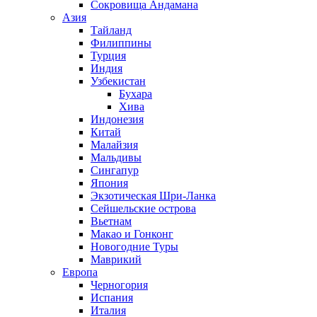
Сокровища Андамана
Азия
Тайланд
Филиппины
Турция
Индия
Узбекистан
Бухара
Хива
Индонезия
Китай
Малайзия
Мальдивы
Сингапур
Япония
Экзотическая Шри-Ланка
Сейшельские острова
Вьетнам
Макао и Гонконг
Новогодние Туры
Маврикий
Европа
Черногория
Испания
Италия