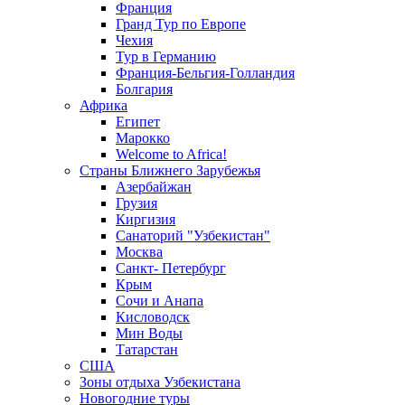
Франция
Гранд Тур по Европе
Чехия
Тур в Германию
Франция-Бельгия-Голландия
Болгария
Африка
Египет
Марокко
Welcome to Africa!
Страны Ближнего Зарубежья
Азербайжан
Грузия
Киргизия
Санаторий "Узбекистан"
Москва
Санкт- Петербург
Крым
Сочи и Анапа
Кисловодск
Мин Воды
Татарстан
США
Зоны отдыха Узбекистана
Новогодние туры