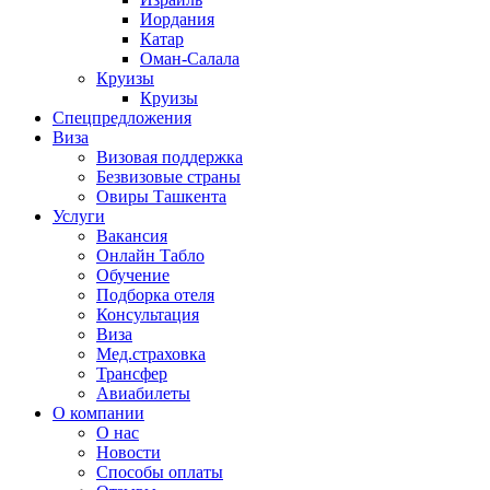
Иордания
Катар
Оман-Салала
Круизы
Круизы
Спецпредложения
Виза
Визовая поддержка
Безвизовые страны
Овиры Ташкента
Услуги
Вакансия
Онлайн Табло
Обучение
Подборка отеля
Консультация
Виза
Мед.страховка
Трансфер
Авиабилеты
О компании
О нас
Новости
Способы оплаты