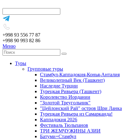
+998 93 556 77 87
+998 90 993 82 86
Меню
Туры
Групповые туры
Стамбул-Каппадокия-Конья-Анталия
Великолепный Век (Ташкент)
Наследие Турции
Турецкая Ривьера (Ташкент)
Королевство Иордании
"Золотой Треугольник"
"Цейлонский Рай" остров Шри Ланка
Турецкая Ривьера из Самарканда!
Каппадокия 2026
Фестиваль Тюльпанов
ТРИ ЖЕМЧУЖИНЫ АЗИИ
Батуми+Стамбул