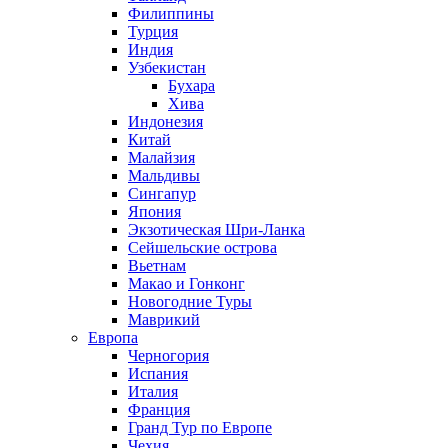
Филиппины
Турция
Индия
Узбекистан
Бухара
Хива
Индонезия
Китай
Малайзия
Мальдивы
Сингапур
Япония
Экзотическая Шри-Ланка
Сейшельские острова
Вьетнам
Макао и Гонконг
Новогодние Туры
Маврикий
Европа
Черногория
Испания
Италия
Франция
Гранд Тур по Европе
Чехия