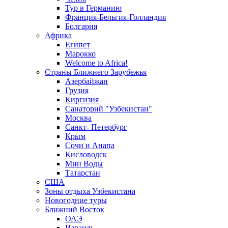
Тур в Германию
Франция-Бельгия-Голландия
Болгария
Африка
Египет
Марокко
Welcome to Africa!
Страны Ближнего Зарубежья
Азербайжан
Грузия
Киргизия
Санаторий "Узбекистан"
Москва
Санкт- Петербург
Крым
Сочи и Анапа
Кисловодск
Мин Воды
Татарстан
США
Зоны отдыха Узбекистана
Новогодние туры
Ближний Восток
ОАЭ
Израиль