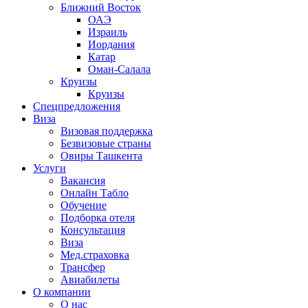
Ближний Восток
ОАЭ
Израиль
Иордания
Катар
Оман-Салала
Круизы
Круизы
Спецпредложения
Виза
Визовая поддержка
Безвизовые страны
Овиры Ташкента
Услуги
Вакансия
Онлайн Табло
Обучение
Подборка отеля
Консультация
Виза
Мед.страховка
Трансфер
Авиабилеты
О компании
О нас