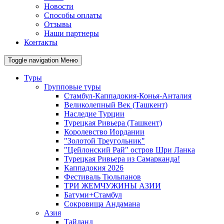
Новости
Способы оплаты
Отзывы
Наши партнеры
Контакты
Toggle navigation
Меню
Туры
Групповые туры
Стамбул-Каппадокия-Конья-Анталия
Великолепный Век (Ташкент)
Наследие Турции
Турецкая Ривьера (Ташкент)
Королевство Иордании
"Золотой Треугольник"
"Цейлонский Рай" остров Шри Ланка
Турецкая Ривьера из Самарканда!
Каппадокия 2026
Фестиваль Тюльпанов
ТРИ ЖЕМЧУЖИНЫ АЗИИ
Батуми+Стамбул
Сокровища Андамана
Азия
Тайланд