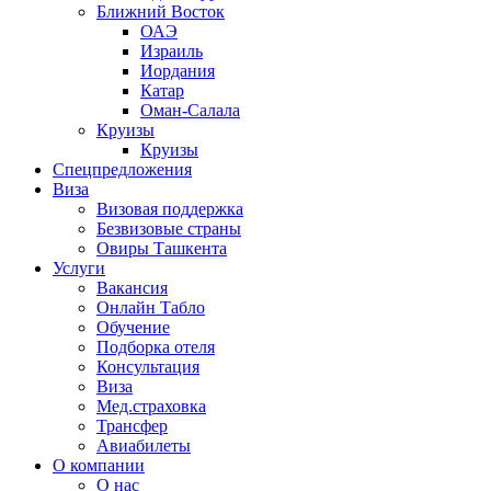
Ближний Восток
ОАЭ
Израиль
Иордания
Катар
Оман-Салала
Круизы
Круизы
Спецпредложения
Виза
Визовая поддержка
Безвизовые страны
Овиры Ташкента
Услуги
Вакансия
Онлайн Табло
Обучение
Подборка отеля
Консультация
Виза
Мед.страховка
Трансфер
Авиабилеты
О компании
О нас