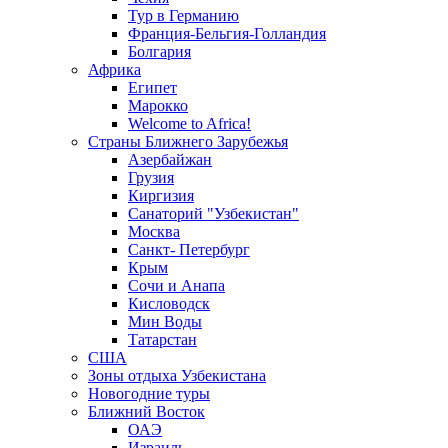
Тур в Германию
Франция-Бельгия-Голландия
Болгария
Африка
Египет
Марокко
Welcome to Africa!
Страны Ближнего Зарубежья
Азербайжан
Грузия
Киргизия
Санаторий "Узбекистан"
Москва
Санкт- Петербург
Крым
Сочи и Анапа
Кисловодск
Мин Воды
Татарстан
США
Зоны отдыха Узбекистана
Новогодние туры
Ближний Восток
ОАЭ
Израиль