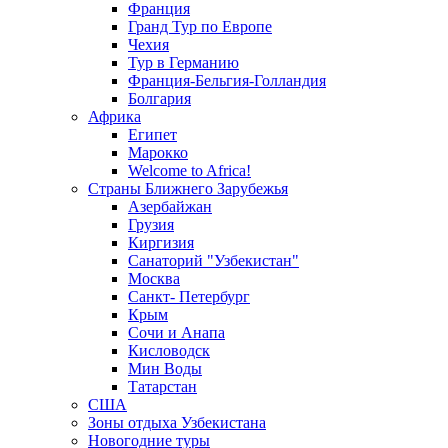
Франция
Гранд Тур по Европе
Чехия
Тур в Германию
Франция-Бельгия-Голландия
Болгария
Африка
Египет
Марокко
Welcome to Africa!
Страны Ближнего Зарубежья
Азербайжан
Грузия
Киргизия
Санаторий "Узбекистан"
Москва
Санкт- Петербург
Крым
Сочи и Анапа
Кисловодск
Мин Воды
Татарстан
США
Зоны отдыха Узбекистана
Новогодние туры