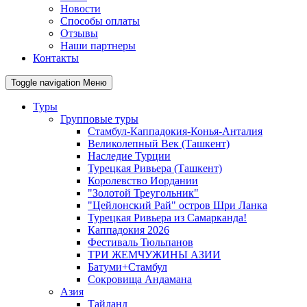
Новости
Способы оплаты
Отзывы
Наши партнеры
Контакты
Toggle navigation
Меню
Туры
Групповые туры
Стамбул-Каппадокия-Конья-Анталия
Великолепный Век (Ташкент)
Наследие Турции
Турецкая Ривьера (Ташкент)
Королевство Иордании
"Золотой Треугольник"
"Цейлонский Рай" остров Шри Ланка
Турецкая Ривьера из Самарканда!
Каппадокия 2026
Фестиваль Тюльпанов
ТРИ ЖЕМЧУЖИНЫ АЗИИ
Батуми+Стамбул
Сокровища Андамана
Азия
Тайланд