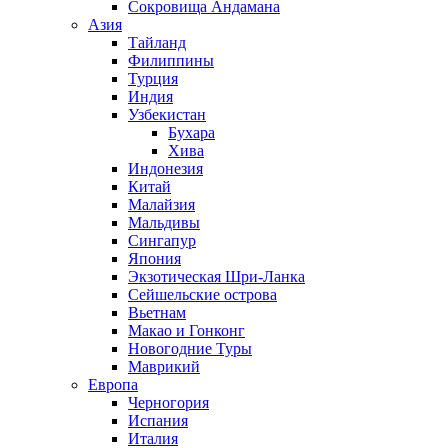
Сокровища Андамана
Азия
Тайланд
Филиппины
Турция
Индия
Узбекистан
Бухара
Хива
Индонезия
Китай
Малайзия
Мальдивы
Сингапур
Япония
Экзотическая Шри-Ланка
Сейшельские острова
Вьетнам
Макао и Гонконг
Новогодние Туры
Маврикий
Европа
Черногория
Испания
Италия