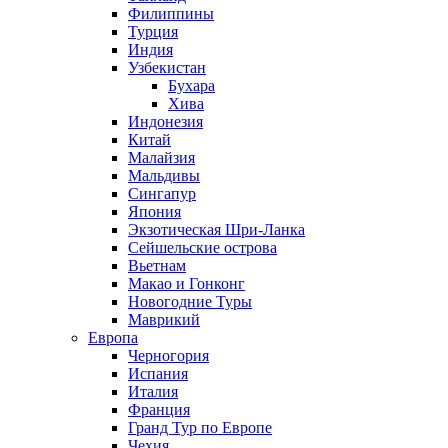
Филиппины
Турция
Индия
Узбекистан
Бухара
Хива
Индонезия
Китай
Малайзия
Мальдивы
Сингапур
Япония
Экзотическая Шри-Ланка
Сейшельские острова
Вьетнам
Макао и Гонконг
Новогодние Туры
Маврикий
Европа
Черногория
Испания
Италия
Франция
Гранд Тур по Европе
Чехия