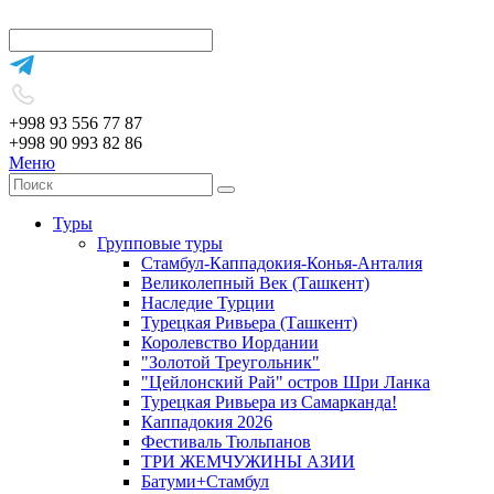
+998 93 556 77 87
+998 90 993 82 86
Меню
Туры
Групповые туры
Стамбул-Каппадокия-Конья-Анталия
Великолепный Век (Ташкент)
Наследие Турции
Турецкая Ривьера (Ташкент)
Королевство Иордании
"Золотой Треугольник"
"Цейлонский Рай" остров Шри Ланка
Турецкая Ривьера из Самарканда!
Каппадокия 2026
Фестиваль Тюльпанов
ТРИ ЖЕМЧУЖИНЫ АЗИИ
Батуми+Стамбул