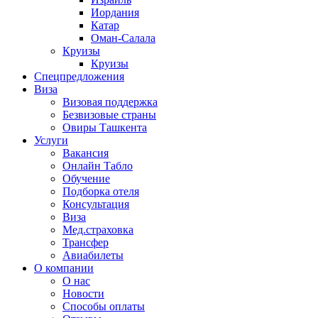
Иордания
Катар
Оман-Салала
Круизы
Круизы
Спецпредложения
Виза
Визовая поддержка
Безвизовые страны
Овиры Ташкента
Услуги
Вакансия
Онлайн Табло
Обучение
Подборка отеля
Консультация
Виза
Мед.страховка
Трансфер
Авиабилеты
О компании
О нас
Новости
Способы оплаты