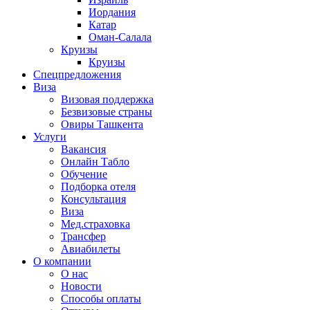
Иордания
Катар
Оман-Салала
Круизы
Круизы
Спецпредложения
Виза
Визовая поддержка
Безвизовые страны
Овиры Ташкента
Услуги
Вакансия
Онлайн Табло
Обучение
Подборка отеля
Консультация
Виза
Мед.страховка
Трансфер
Авиабилеты
О компании
О нас
Новости
Способы оплаты