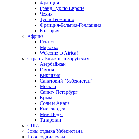
Франция
Гранд Тур по Европе
Чехия
Тур в Германию
Франция-Бельгия-Голландия
Болгария
Африка
Египет
Марокко
Welcome to Africa!
Страны Ближнего Зарубежья
Азербайжан
Грузия
Киргизия
Санаторий "Узбекистан"
Москва
Санкт- Петербург
Крым
Сочи и Анапа
Кисловодск
Мин Воды
Татарстан
США
Зоны отдыха Узбекистана
Новогодние туры