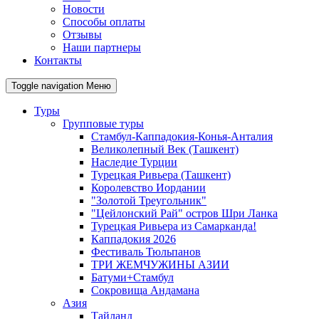
Новости
Способы оплаты
Отзывы
Наши партнеры
Контакты
Toggle navigation
Меню
Туры
Групповые туры
Стамбул-Каппадокия-Конья-Анталия
Великолепный Век (Ташкент)
Наследие Турции
Турецкая Ривьера (Ташкент)
Королевство Иордании
"Золотой Треугольник"
"Цейлонский Рай" остров Шри Ланка
Турецкая Ривьера из Самарканда!
Каппадокия 2026
Фестиваль Тюльпанов
ТРИ ЖЕМЧУЖИНЫ АЗИИ
Батуми+Стамбул
Сокровища Андамана
Азия
Тайланд