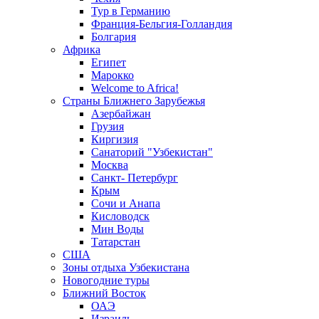
Тур в Германию
Франция-Бельгия-Голландия
Болгария
Африка
Египет
Марокко
Welcome to Africa!
Страны Ближнего Зарубежья
Азербайжан
Грузия
Киргизия
Санаторий "Узбекистан"
Москва
Санкт- Петербург
Крым
Сочи и Анапа
Кисловодск
Мин Воды
Татарстан
США
Зоны отдыха Узбекистана
Новогодние туры
Ближний Восток
ОАЭ
Израиль