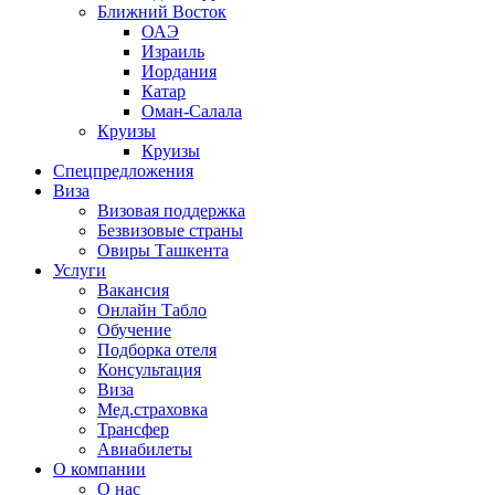
Ближний Восток
ОАЭ
Израиль
Иордания
Катар
Оман-Салала
Круизы
Круизы
Спецпредложения
Виза
Визовая поддержка
Безвизовые страны
Овиры Ташкента
Услуги
Вакансия
Онлайн Табло
Обучение
Подборка отеля
Консультация
Виза
Мед.страховка
Трансфер
Авиабилеты
О компании
О нас