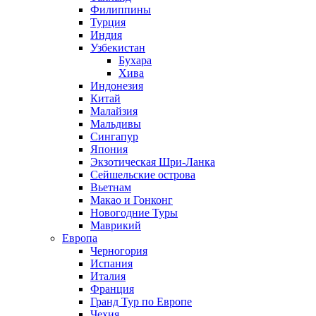
Филиппины
Турция
Индия
Узбекистан
Бухара
Хива
Индонезия
Китай
Малайзия
Мальдивы
Сингапур
Япония
Экзотическая Шри-Ланка
Сейшельские острова
Вьетнам
Макао и Гонконг
Новогодние Туры
Маврикий
Европа
Черногория
Испания
Италия
Франция
Гранд Тур по Европе
Чехия