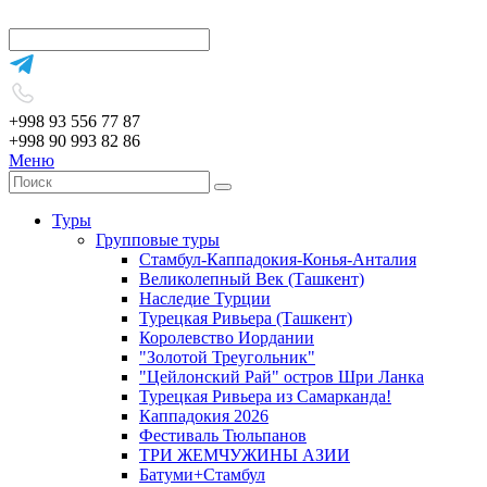
+998 93 556 77 87
+998 90 993 82 86
Меню
Туры
Групповые туры
Стамбул-Каппадокия-Конья-Анталия
Великолепный Век (Ташкент)
Наследие Турции
Турецкая Ривьера (Ташкент)
Королевство Иордании
"Золотой Треугольник"
"Цейлонский Рай" остров Шри Ланка
Турецкая Ривьера из Самарканда!
Каппадокия 2026
Фестиваль Тюльпанов
ТРИ ЖЕМЧУЖИНЫ АЗИИ
Батуми+Стамбул