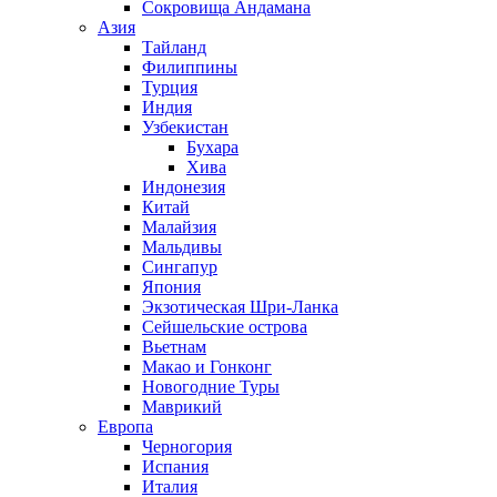
Сокровища Андамана
Азия
Тайланд
Филиппины
Турция
Индия
Узбекистан
Бухара
Хива
Индонезия
Китай
Малайзия
Мальдивы
Сингапур
Япония
Экзотическая Шри-Ланка
Сейшельские острова
Вьетнам
Макао и Гонконг
Новогодние Туры
Маврикий
Европа
Черногория
Испания
Италия